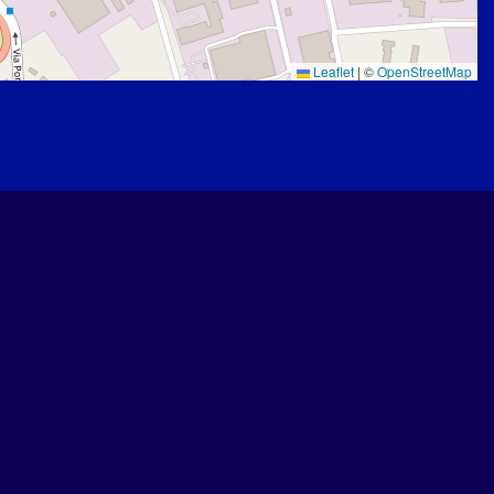
Leaflet
|
©
OpenStreetMap