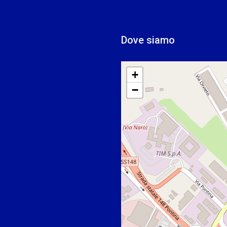
Dove siamo
+
−