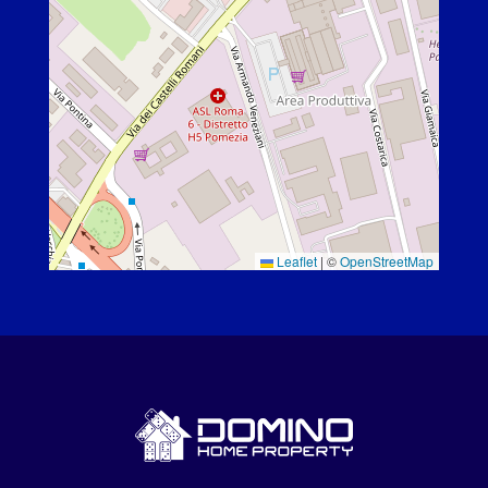
Leaflet
|
©
OpenStreetMap