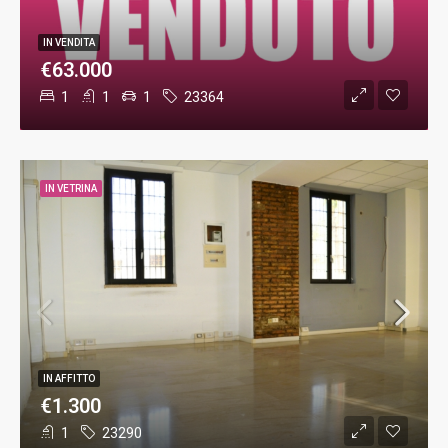
IN VENDITA
€63.000
1
1
1
23364
IN VETRINA
IN AFFITTO
€1.300
1
23290