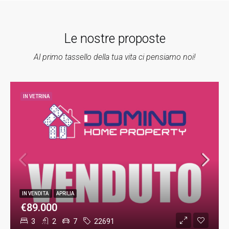
Le nostre proposte
Al primo tassello della tua vita ci pensiamo noi!
IN VETRINA
IN VENDITA
APRILIA
€89.000
3
2
7
22691