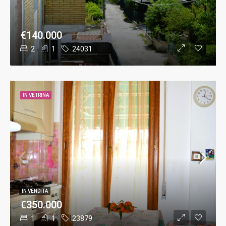
€140.000
2
1
24031
IN VETRINA
IN VENDITA
€350.000
1
1
23879