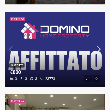
IN VETRINA
IN AFFITTO
€800
3
3
3
23773
IN VETRINA