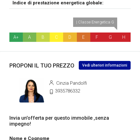
Indice di prestazione energetica globale:
| Classe Energetica G
A+
A
B
C
D
E
F
G
H
PROPONI IL TUO PREZZO
Vedi ulteriori informazioni
Cinzia Pandolfi
3935786332
Invia un'offerta per questo immobile ,senza
impegno!
Nome e Cognome