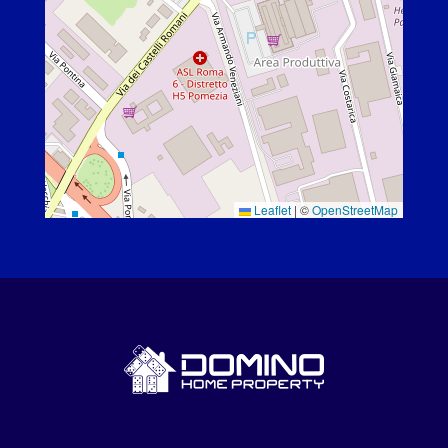
Leaflet
|
©
OpenStreetMap