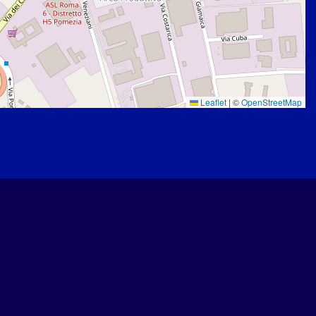
Leaflet
|
©
OpenStreetMap