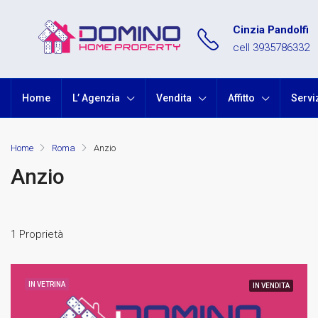
Cinzia Pandolfi
cell 3935786332
Home
L’ Agenzia
Vendita
Affitto
Servi
Home
Roma
Anzio
Anzio
1 Proprietà
IN VETRINA
IN VENDITA