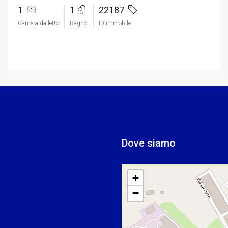
1
1
22187
Camera da letto
Bagno
ID immobile
Dove siamo
+
−