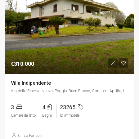
€310.000
Villa Indipendente
Via della Riserva Nuova, Poggio, Buon Riposo, Camilleri, Aprilia, Latina, Lazio, 04011, Italia, Italia, Via della Riserva Nuova, Poggio, Buon Riposo, Camilleri, Aprilia, Latina, Lazio, 04011, Italia, Aprilia
3
4
23265
Camere da letto
Bagni
ID immobile
Cinzia Pandolfi