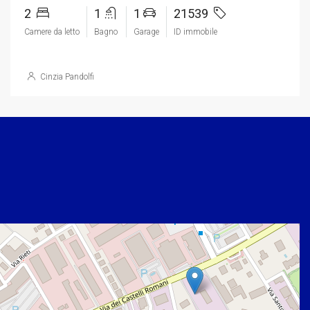
2
1
1
21539
Camere da letto
Bagno
Garage
ID immobile
Cinzia Pandolfi