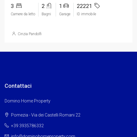
3
2
1
22221
Camere da letto
Bagni
Garage
ID immobile
Cinzia Pandolfi
Contattaci
Domino Home Property
Pomezia - Via dei Castelli Romani 22
+39 3935786332
info@dominohomeproperty.com