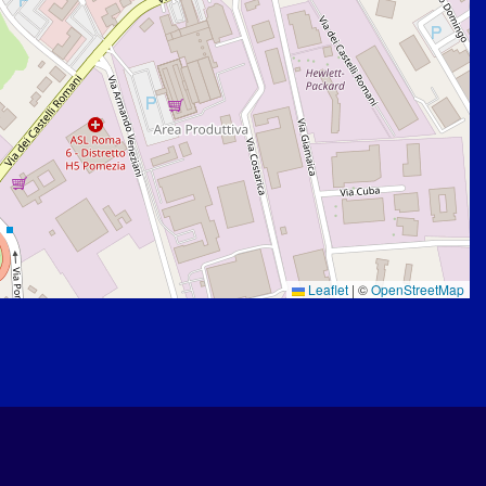
Leaflet
|
©
OpenStreetMap