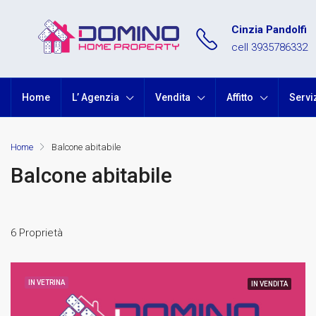
Cinzia Pandolfi
cell 3935786332
Home
L’ Agenzia
Vendita
Affitto
Servi
Home
Balcone abitabile
Balcone abitabile
6 Proprietà
IN VETRINA
IN VENDITA